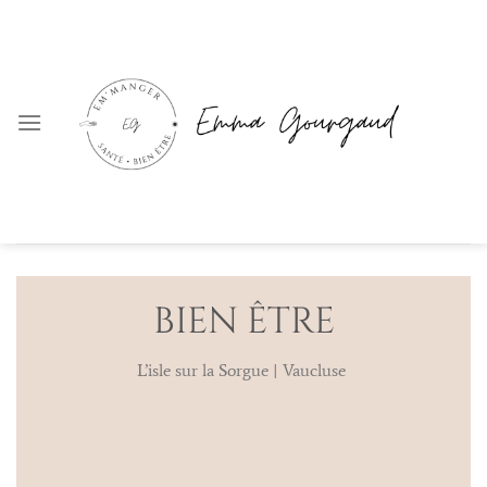
Passer
au
contenu
BIEN ÊTRE
L’isle sur la Sorgue | Vaucluse